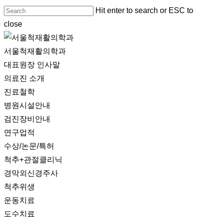
Skip
Hit enter to search or ESC to
Close
to
close
Menu
main
Close
content
Search
Menu
서울척재활의학과
대표원장 인사말
의료진 소개
진료철학
병원시설안내
검진장비안내
연구업적
수상/논문/특허
척추+관절클리닉
경막외신경주사
척추위생
운동치료
도수치료