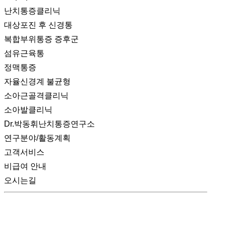
난치통증클리닉
대상포진 후 신경통
복합부위통증 증후군
섬유근육통
정맥통증
자율신경계 불균형
소아근골격클리닉
소아발클리닉
Dr.박동휘난치통증연구소
연구분야/활동계획
고객서비스
비급여 안내
오시는길
SEOUL SPINE REHABILITATION CLINIC