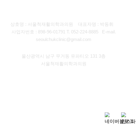
개인정보처리방침
비급여진료비 안내
관리자
상호명 : 서울척재활의학과의원
대표자명 : 박동휘
사업자번호 : 898-96-01791
T. 052-224-8885
E-mail.
seoulchukclinic@gmail.com
울산광역시 남구 무거동 유파티오 131 3층
서울척재활의학과의원