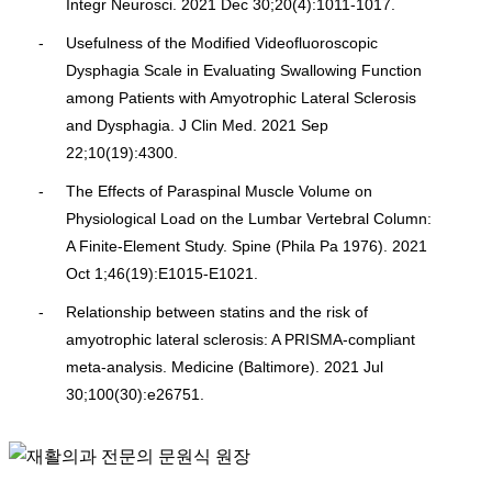
Integr Neurosci. 2021 Dec 30;20(4):1011-1017.
Usefulness of the Modified Videofluoroscopic
Dysphagia Scale in Evaluating Swallowing Function
among Patients with Amyotrophic Lateral Sclerosis
and Dysphagia. J Clin Med. 2021 Sep
22;10(19):4300.
The Effects of Paraspinal Muscle Volume on
Physiological Load on the Lumbar Vertebral Column:
A Finite-Element Study. Spine (Phila Pa 1976). 2021
Oct 1;46(19):E1015-E1021.
Relationship between statins and the risk of
amyotrophic lateral sclerosis: A PRISMA-compliant
meta-analysis. Medicine (Baltimore). 2021 Jul
30;100(30):e26751.