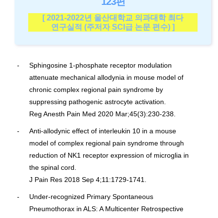
123편
[ 2021-2022년 울산대학교 의과대학
최다
연구실적 (주저자 SCI급 논문 편수) ]
Sphingosine 1-phosphate receptor modulation
attenuate mechanical allodynia in mouse model of
chronic complex regional pain syndrome by
suppressing pathogenic astrocyte activation.
Reg Anesth Pain Med 2020 Mar;45(3):230-238.
Anti-allodynic effect of interleukin 10 in a mouse
model of complex regional pain syndrome through
reduction of NK1 receptor expression of microglia in
the spinal cord.
J Pain Res 2018 Sep 4;11:1729-1741.
Under-recognized Primary Spontaneous
Pneumothorax in ALS: A Multicenter Retrospective